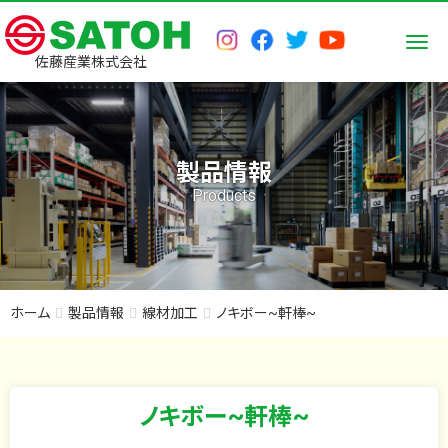
Men
佐藤産業株式会社
製品情報
Products
ホーム
製品情報
線材加工
ノキボー~軒棒~
ノキボー~軒棒~